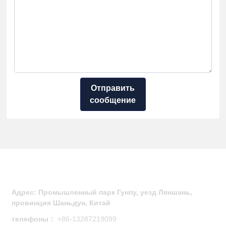
Отправить
сообщение
Свяжитесь с нами
Адрес: Промышленный парк Гунпу, уезд Ляншань,
провинция Шаньдун, Китай
телефоны：
+86-
13287219099